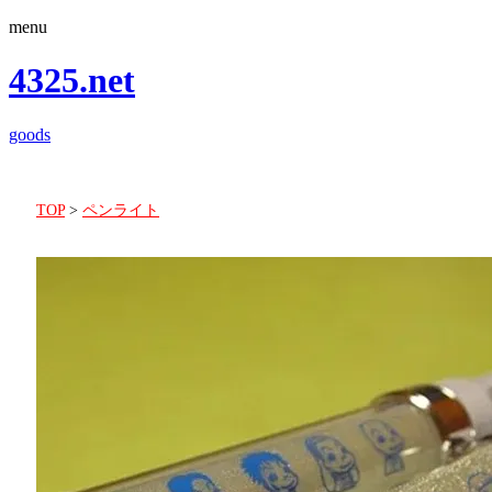
menu
4325.net
goods
TOP
>
ペンライト